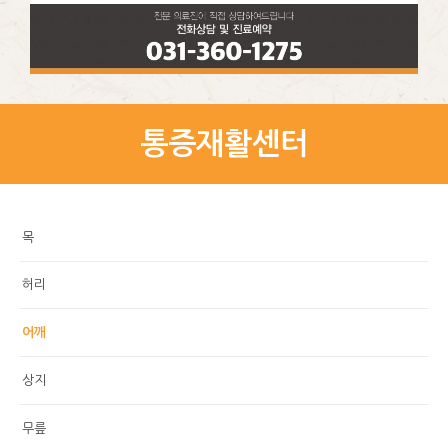
통증재활센터
목
허리
어깨
상지
무릎