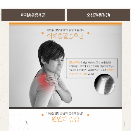
어깨충돌증후군
오십견(동결견)