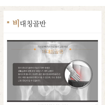
비
대칭골반