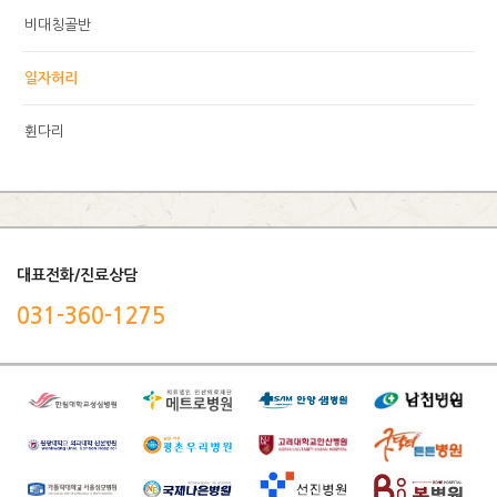
비대칭골반
일자허리
휜다리
대표전화/진료상담
031-360-1275