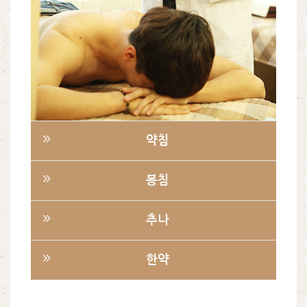
바른몸 한방치료
약침
봉침
추나
한약