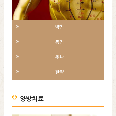
약침
봉침
추나
한약
양방치료