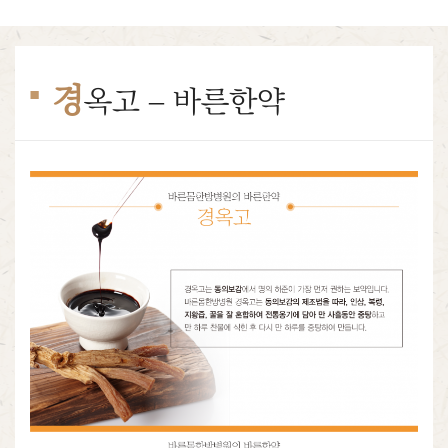
경
옥고 – 바른한약